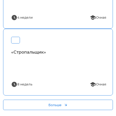
4 недели
Очная
«Стропальщик»
8 недель
Очная
Больше